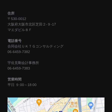
住所
〒530-0012
大阪府大阪市北区芝田２-９-17
マエダビル８Ｆ
電話番号
合同会社ＵＫＴＧコンサルティング
06-6459-7382
宇佐見剛会計事務所
06-6459-7383
営業時間
平日 ９:00～18:00