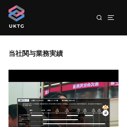
コ
ン
検
サイドバ
テ
索
ン
対
ツ
象:
へ
ス
当社関与業務実績
キ
ッ
プ